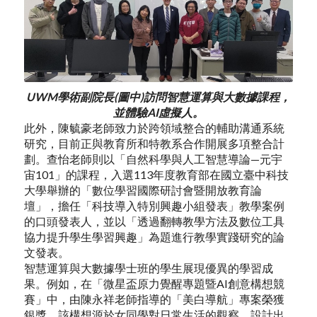
UWM學術副院長(圖中)訪問智慧運算與大數據課程，
並體驗AI虛擬人。
此外，陳毓豪老師致力於跨領域整合的輔助溝通系統
研究，目前正與教育所和特教系合作開展多項整合計
劃。查怡老師則以「自然科學與人工智慧導論—元宇
宙101」的課程，入選113年度教育部在國立臺中科技
大學舉辦的「數位學習國際研討會暨開放教育論
壇」，擔任「科技導入特別興趣小組發表」教學案例
的口頭發表人，並以「透過翻轉教學方法及數位工具
協力提升學生學習興趣」為題進行教學實踐研究的論
文發表。
智慧運算與大數據學士班的學生展現優異的學習成
果。例如，在「微星盃原力覺醒專題暨AI創意構想競
賽」中，由陳永祥老師指導的「美白導航」專案榮獲
銀獎。該構想源於女同學對日常生活的觀察，設計出