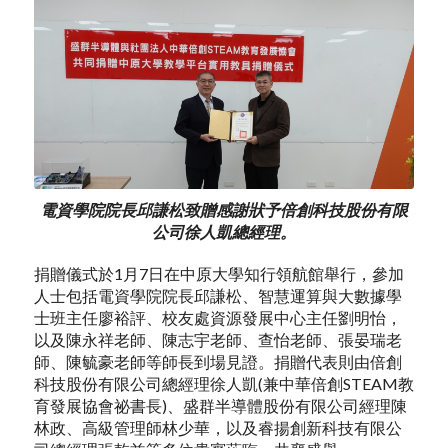
電資學院院長邱謙松致贈感謝狀予倍創科技股份有限
公司徐人凱總經理。
捐贈儀式於1月7日在中原大學知行領航館舉行，參加
人士包括電資學院院長邱謙松、智慧運算與大數據學
士班主任廖裕評、校友處資源發展中心主任劉明怡，
以及陳永祥老師、陳志宇老師、查怡老師、張晏瑞老
師、陳毓豪老師等師長到場見證。捐贈代表則由倍創
科技股份有限公司總經理徐人凱(兼中華倍創STEAM教
育發展協會祕書長)、盛群半導體股份有限公司經理陳
林政、高級管理師林少華，以及睿揚創新科技有限公