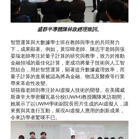
盛群半導體陳林政經理致詞。
智慧運算與大數據學士班在教師與學生的共同努力
下，成果顯著。例如，黃琮暐老師、陳志宇老師與張
晏瑞老師專注於量子計算的研究與教學，致力於推動
金融領域的最佳化計算，更成功將量子技術與人工智
慧結合，用於智慧運算，顯著提升數據處理效率，而
量子計算的進展被認為將為金融、物流及醫療等行業
帶來革命性改變。
胡筱薇老師則專注於AI虛擬人技術的開發。在美國威
斯康辛大學密爾瓦基分校(UWM)教授團隊來訪期間，
她展示了以UWM學術副院長照片生成的AI虛擬人，讓
來賓與其進行互動，展現AI虛擬人應用的創新成果，
令來訪學者驚嘆不已。