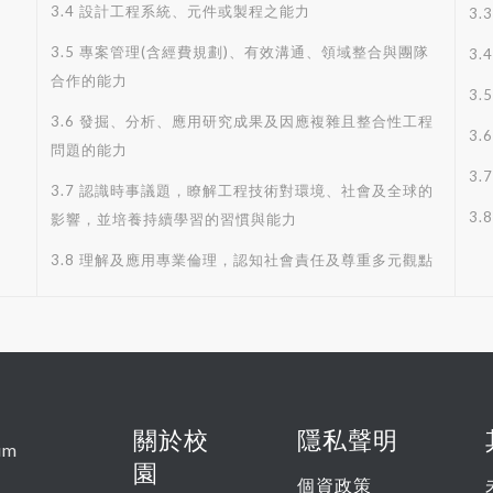
3.4 設計工程系統、元件或製程之能力
3
3.5 專案管理(含經費規劃)、有效溝通、領域整合與團隊
3
合作的能力
3
3.6 發掘、分析、應用研究成果及因應複雜且整合性工程
3.
問題的能力
3
3.7 認識時事議題，瞭解工程技術對環境、社會及全球的
3
影響，並培養持續學習的習慣與能力
3.8 理解及應用專業倫理，認知社會責任及尊重多元觀點
關於校
隱私聲明
um
園
個資政策