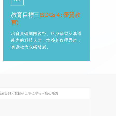
教育目標三
(SDGs 4 : 優質教
育)
培育具備國際視野、終身學習及溝通
能力的科技人才，培養其倫理思維，
貢獻社會永續發展。
慧運算與大數據碩士學位學程－核心能力