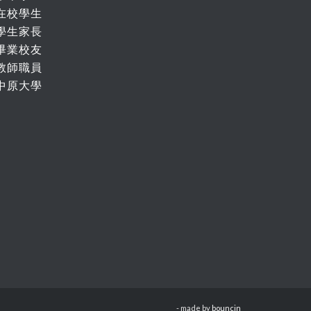
在校學生
學生家長
畢業校友
教師職員
中原大學
- made by
bouncin