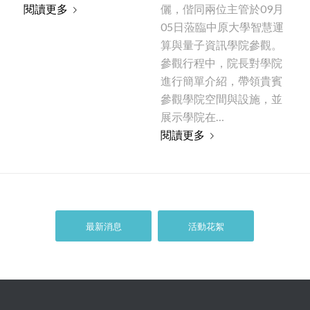
閱讀更多
儷，偕同兩位主管於09月
05日蒞臨中原大學智慧運
算與量子資訊學院參觀。
參觀行程中，院長對學院
進行簡單介紹，帶領貴賓
參觀學院空間與設施，並
展示學院在…
閱讀更多
最新消息
活動花絮