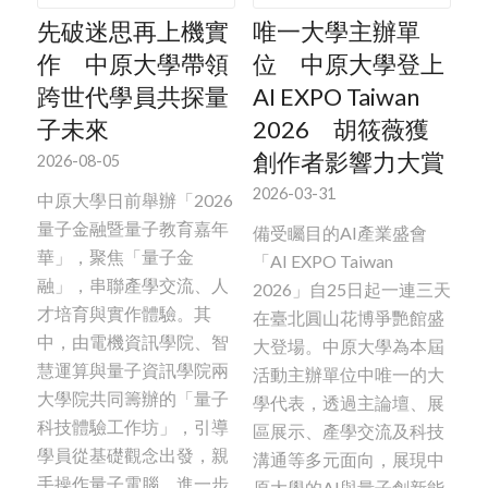
先破迷思再上機實
唯一大學主辦單
作 中原大學帶領
位 中原大學登上
跨世代學員共探量
AI EXPO Taiwan
子未來
2026 胡筱薇獲
創作者影響力大賞
2026-08-05
2026-03-31
中原大學日前舉辦「2026
量子金融暨量子教育嘉年
備受矚目的AI產業盛會
華」，聚焦「量子金
「AI EXPO Taiwan
融」，串聯產學交流、人
2026」自25日起一連三天
才培育與實作體驗。其
在臺北圓山花博爭艷館盛
中，由電機資訊學院、智
大登場。中原大學為本屆
慧運算與量子資訊學院兩
活動主辦單位中唯一的大
大學院共同籌辦的「量子
學代表，透過主論壇、展
科技體驗工作坊」，引導
區展示、產學交流及科技
學員從基礎觀念出發，親
溝通等多元面向，展現中
手操作量子電腦，進一步
原大學的AI與量子創新能