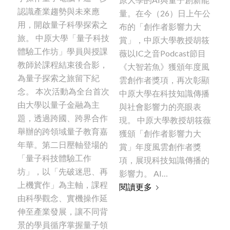
認識產業趨勢與未來應
量。在今（26）日上午公
用，開啟量子科學探索之
布的「創作者影響力大
旅。 中原大學「量子科技
賞」，中原大學教授胡筱
體驗工作坊」學員與授課
薇以IC之音Podcast節目
教師於課程結束後合影，
《大智若魚》獲頒年度風
為量子探索之旅留下紀
雲創作者獎項，再次彰顯
念。 本次活動為全台首次
中原大學在科技知識傳播
由大學以量子金融為主
與社會影響力的亮眼表
題，透過跨國、跨界合作
現。 中原大學教授胡筱薇
舉辦的跨領域量子教育嘉
獲頒「創作者影響力大
年華。第二日壓軸登場的
賞」年度風雲創作者獎
「量子科技體驗工作
項，展現科技知識傳播的
坊」，以「先破迷思、再
影響力。 AI…
上機實作」為主軸，課程
閱讀更多
由科學觀念、實機操作延
伸至產業發展，讓不同背
景的學員循序掌握量子領