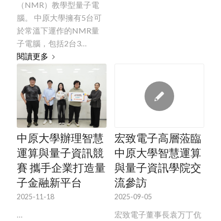
（NMR）教學型量子電
腦。 中原大學擁有5台可
於常溫下運作的NMR量
子電腦，包括2台3…
閱讀更多
中原大學辦理智慧
宏致電子高層蒞臨
運算與量子資訊競
中原大學智慧運算
賽 攜手企業打造量
與量子資訊學院交
子金融新平台
流參訪
2025-11-18
2025-09-05
…
宏致電子董事長袁万丁伉